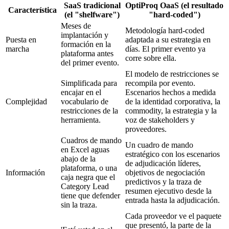
SaaS tradicional
OptiProq OaaS (el resultado
Característica
(el "shelfware")
"hard-coded")
Meses de
Metodología hard-coded
implantación y
Puesta en
adaptada a su estrategia en
formación en la
marcha
días. El primer evento ya
plataforma antes
corre sobre ella.
del primer evento.
El modelo de restricciones se
Simplificada para
recompila por evento.
encajar en el
Escenarios hechos a medida
Complejidad
vocabulario de
de la identidad corporativa, la
restricciones de la
commodity, la estrategia y la
herramienta.
voz de stakeholders y
proveedores.
Cuadros de mando
Un cuadro de mando
en Excel aguas
estratégico con los escenarios
abajo de la
de adjudicación líderes,
plataforma, o una
Información
objetivos de negociación
caja negra que el
predictivos y la traza de
Category Lead
resumen ejecutivo desde la
tiene que defender
entrada hasta la adjudicación.
sin la traza.
Cada proveedor ve el paquete
que presentó, la parte de la