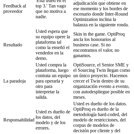
'Está usted en el
adjudicación que obtiene en
Feedback al
top 3.' Tan vago
ese momento y los bordes de
proveedor
que no motiva a
escenario donde Inter-Round
nadie.
Optimization inclina la
balanza en la siguiente ronda.
Usted espera que
Skin in the game. OptiProq
su equipo opere la
ancla los honorarios al
plataforma tal
Resultado
business case. Si no
como la enseñó el
encontramos el valor, no
vendedor en la
ganamos.
demo.
Usted compra la
OptiSource, el Senior SME y
plataforma, luego
el Sourcing Twin llegan como
contrata un equipo
un único proyecto. Hacemos
La paradoja
para operarla y
crecer el Twin dentro de su
otro para
organización evento a evento,
interpretar la
con autodespliegue posible en
salida.
meses.
Usted es dueño de los datos.
OptiProq es dueño de la
Usted es dueño de
metodología hard-coded, del
los datos, del
Responsabilidad
modelo de restricciones, del
modelo y de los
corpus de modelos de
errores.
decisión por cliente y del