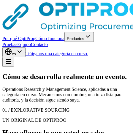
Por qué OptiProq
Cómo funciona
Productos
Pruebas
Equipo
Contacto
Tráiganos una categoría en curso.
es
Cómo
se desarrolla realmente
un evento.
Operations Research y Management Science, aplicadas a una
categoría en curso. Mecanismos con nombre, una traza lista para
auditoría, y la decisión sigue siendo suya.
01 / EXPLORATIVE SOURCING
UN ORIGINAL DE OPTIPROQ
Hace aflorar lo que usted no sabe