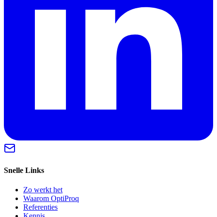
Snelle Links
Zo werkt het
Waarom OptiProq
Referenties
Kennis