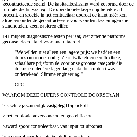
gecontracteerde spend. De kapitaalbeslissing werd gevormd door de
run-rate die hij vastlegt. De operationele besparing bereikte 33
procent, en groeide in het contractjaar doordat de klant méér kon
afroepen onder de gecontracteerde voorwaarden: besparingen die
standhouden, geen papieren cijfer.
141 miljoen diagnostische testen per jaar, vier zittende platforms
geconsolideerd, land voor land uitgerold.
"
We wilden niet alleen een lagere prijs; we hadden een
duurzaam model nodig. Ze ontwikkelden een flexibele,
schaalbare prijsformule voor onze grootste categorie die
de kosten bleef verlagen lang nadat het contract was
ondertekend. Slimme engineering.
"
CPO
WAAROM DEZE CIJFERS CONTROLE DOORSTAAN
>
baseline gezamenlijk vastgelegd bij kickoff
>
methodologie geversioneerd en gecodificeerd
>
award-spoor controleerbaar, van input tot uitkomst
>
de gecodificeerde strategie blijft bij uw team