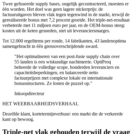
Twee gefuseerde supply bases, ongelijk gecontracteerd, moesten er
één worden. Het doel was geen lagere stickerprijs: de
factuuruitgaven bleven vlak tegen tegenwind in de markt, terwijl de
gerealiseerde bonus met 7,2 procent groeide. Het triple-net-resultaat
verbeterde met 11 miljoen euro per jaar, en de OEM-bonus steeg:
kosten uit de keten gesneden, niet uit leveranciersmarges.
Tot 12.000 regelitems per ronde, 14 fabrikanten, 43 landenoptima
samengebracht in één grensoverschrijdende award.
"
Het optimaliseren van een post-fusie supply chain over
55 landen is een wiskundige nachtmerrie. OptiProq
beheerde de volledige scope, honderden leveranciers en
capaciteitsbeperkingen, en balanceerde netto
factuurprijzen met complexe lokale en internationale
bonusstructuren. Ze losten de puzzel op.
"
Inkoopdirecteur
HET WEERBAARHEIDSVERHAAL
Dezelfde klant, kortetermijnverhuur: een markt die de verkeerde
kant op bewoog.
Triple-net vlak gehouden terwijl de vraag