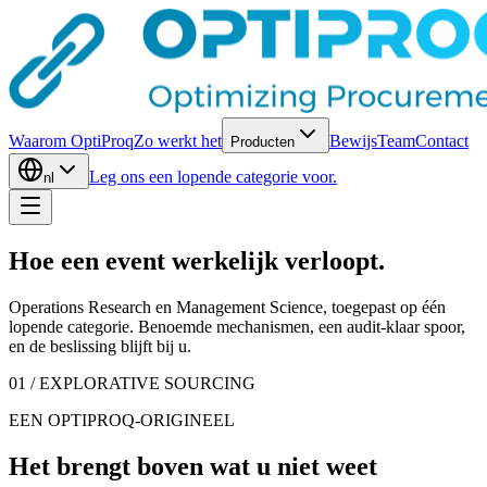
Waarom OptiProq
Zo werkt het
Bewijs
Team
Contact
Producten
Leg ons een lopende categorie voor.
nl
Hoe een event
werkelijk verloopt
.
Operations Research en Management Science, toegepast op één
lopende categorie. Benoemde mechanismen, een audit-klaar spoor,
en de beslissing blijft bij u.
01 / EXPLORATIVE SOURCING
EEN OPTIPROQ-ORIGINEEL
Het brengt boven wat u niet weet