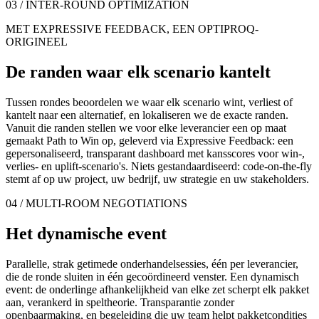
03 / INTER-ROUND OPTIMIZATION
MET EXPRESSIVE FEEDBACK, EEN OPTIPROQ-
ORIGINEEL
De randen waar elk scenario kantelt
Tussen rondes beoordelen we waar elk scenario wint, verliest of
kantelt naar een alternatief, en lokaliseren we de exacte randen.
Vanuit die randen stellen we voor elke leverancier een op maat
gemaakt Path to Win op, geleverd via Expressive Feedback: een
gepersonaliseerd, transparant dashboard met kansscores voor win-,
verlies- en uplift-scenario's. Niets gestandaardiseerd: code-on-the-fly
stemt af op uw project, uw bedrijf, uw strategie en uw stakeholders.
04 / MULTI-ROOM NEGOTIATIONS
Het dynamische event
Parallelle, strak getimede onderhandelsessies, één per leverancier,
die de ronde sluiten in één gecoördineerd venster. Een dynamisch
event: de onderlinge afhankelijkheid van elke zet scherpt elk pakket
aan, verankerd in speltheorie. Transparantie zonder
openbaarmaking, en begeleiding die uw team helpt pakketcondities