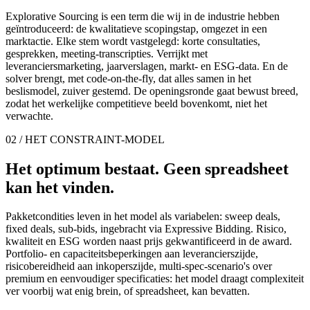
Explorative Sourcing is een term die wij in de industrie hebben
geïntroduceerd: de kwalitatieve scopingstap, omgezet in een
marktactie. Elke stem wordt vastgelegd: korte consultaties,
gesprekken, meeting-transcripties. Verrijkt met
leveranciersmarketing, jaarverslagen, markt- en ESG-data. En de
solver brengt, met code-on-the-fly, dat alles samen in het
beslismodel, zuiver gestemd. De openingsronde gaat bewust breed,
zodat het werkelijke competitieve beeld bovenkomt, niet het
verwachte.
02 / HET CONSTRAINT-MODEL
Het optimum bestaat. Geen spreadsheet
kan het vinden.
Pakketcondities leven in het model als variabelen: sweep deals,
fixed deals, sub-bids, ingebracht via Expressive Bidding. Risico,
kwaliteit en ESG worden naast prijs gekwantificeerd in de award.
Portfolio- en capaciteitsbeperkingen aan leverancierszijde,
risicobereidheid aan inkoperszijde, multi-spec-scenario's over
premium en eenvoudiger specificaties: het model draagt complexiteit
ver voorbij wat enig brein, of spreadsheet, kan bevatten.